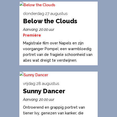
gekozen
worden
donderdag 27 augustus
op
Below the Clouds
Dit
de
product
Aanvang: 20.00 uur
productpagina
heeft
Première
meerdere
Magistrale film over Napels en zijn
variaties.
voorganger Pompeï; een warmbloedig
portret van de fragiele schoonheid van
Deze
alles wat dreigt te verdwijnen.
optie
kan
gekozen
worden
vrijdag 28 augustus
op
Sunny Dancer
Dit
de
product
Aanvang: 20.00 uur
productpagina
heeft
Ontroerend en grappig portret van
meerdere
tiener Ivy, genezen van kanker, die