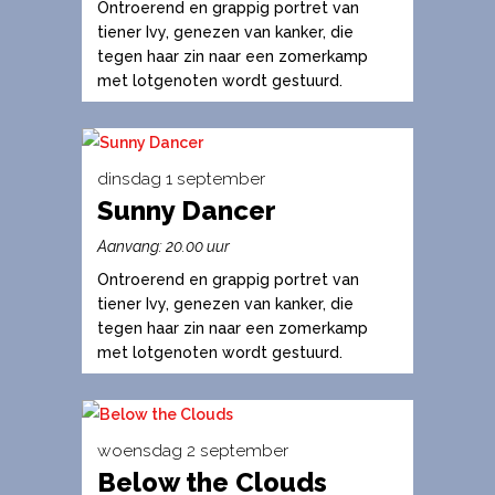
Ontroerend en grappig portret van
productpagina
meerdere
tiener Ivy, genezen van kanker, die
variaties.
tegen haar zin naar een zomerkamp
met lotgenoten wordt gestuurd.
Deze
optie
kan
gekozen
dinsdag 1 september
worden
Sunny Dancer
Dit
op
product
Aanvang: 20.00 uur
de
heeft
Ontroerend en grappig portret van
productpagina
meerdere
tiener Ivy, genezen van kanker, die
variaties.
tegen haar zin naar een zomerkamp
met lotgenoten wordt gestuurd.
Deze
optie
kan
gekozen
woensdag 2 september
worden
Below the Clouds
Dit