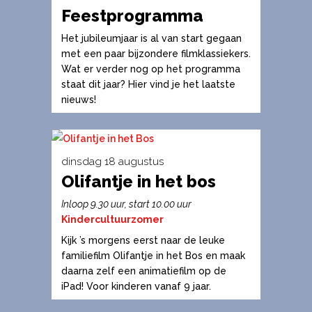
Feestprogramma
Het jubileumjaar is al van start gegaan
met een paar bijzondere filmklassiekers.
Wat er verder nog op het programma
staat dit jaar? Hier vind je het laatste
nieuws!
dinsdag 18 augustus
Olifantje in het bos
Dit
product
Inloop 9.30 uur, start 10.00 uur
heeft
Kindercultuurzomer
meerdere
Kijk ’s morgens eerst naar de leuke
variaties.
familiefilm Olifantje in het Bos en maak
daarna zelf een animatiefilm op de
Deze
iPad! Voor kinderen vanaf 9 jaar.
optie
kan