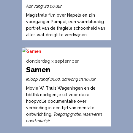
op
product
Aanvang: 20.00 uur
de
heeft
Magistrale film over Napels en zijn
productpagina
meerdere
voorganger Pompeï; een warmbloedig
variaties.
portret van de fragiele schoonheid van
alles wat dreigt te verdwijnen.
Deze
optie
kan
gekozen
donderdag 3 september
worden
Samen
Dit
op
product
Inloop vanaf 19.00, aanvang 19.30 uur
de
heeft
Movie W, Thuis Wageningen en de
productpagina
meerdere
bblthk nodigen je uit voor deze
variaties.
hoopvolle documentaire over
verbinding in een tijd van mentale
Deze
ontwrichting.
Toegang gratis, reserveren
optie
noodzakelijk.
kan
gekozen