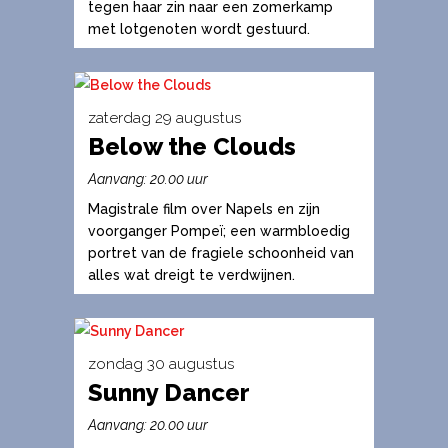
variaties.
tegen haar zin naar een zomerkamp
met lotgenoten wordt gestuurd.
Deze
optie
kan
gekozen
zaterdag 29 augustus
worden
Below the Clouds
Dit
op
product
Aanvang: 20.00 uur
de
heeft
Magistrale film over Napels en zijn
productpagina
meerdere
voorganger Pompeï; een warmbloedig
variaties.
portret van de fragiele schoonheid van
alles wat dreigt te verdwijnen.
Deze
optie
kan
gekozen
zondag 30 augustus
worden
Sunny Dancer
Dit
op
product
Aanvang: 20.00 uur
de
heeft