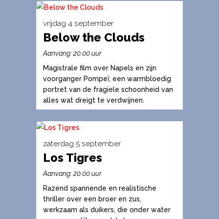
worden
vrijdag 4 september
op
Below the Clouds
de
Dit
productpagina
product
Aanvang: 20.00 uur
heeft
Magistrale film over Napels en zijn
meerdere
voorganger Pompeï; een warmbloedig
variaties.
portret van de fragiele schoonheid van
alles wat dreigt te verdwijnen.
Deze
optie
kan
gekozen
zaterdag 5 september
worden
Los Tigres
Dit
op
product
Aanvang: 20.00 uur
de
heeft
Razend spannende en realistische
productpagina
meerdere
thriller over een broer en zus,
variaties.
werkzaam als duikers, die onder water