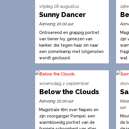
vrijdag 28 augustus
zat
Sunny Dancer
Be
Dit
Dit
product
produ
Aanvang: 20.00 uur
Aanv
heeft
heeft
Ontroerend en grappig portret
Magi
meerdere
meerd
van tiener Ivy, genezen van
zijn
variaties.
variati
kanker, die tegen haar zin naar
warm
een zomerkamp met lotgenoten
frag
Deze
Deze
wordt gestuurd.
wat 
optie
optie
kan
kan
gekozen
gekoz
worden
worde
woensdag 2 september
don
op
Below the Clouds
op
S
Dit
Dit
de
de
product
produ
Aanvang: 20.00 uur
Inlo
productpagina
produc
heeft
heeft
uur
Magistrale film over Napels en
meerdere
meerd
zijn voorganger Pompeï; een
Movi
variaties.
variati
warmbloedig portret van de
de b
fragiele schoonheid van alles
deze