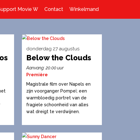
Support Movie W
Contact
Winkelmand
donderdag 27 augustus
bos
Below the Clouds
Dit
product
Aanvang: 20.00 uur
heeft
Première
meerdere
Magistrale film over Napels en
variaties.
het
zijn voorganger Pompeï; een
warmbloedig portret van de
Deze
r
fragiele schoonheid van alles
optie
wat dreigt te verdwijnen.
kan
gekozen
worden
op