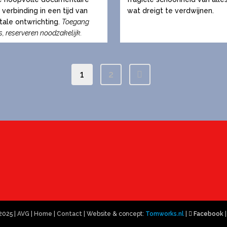
Deze
 verbinding in een tijd van
wat dreigt te verdwijnen.
optie
ale ontwrichting.
Toegang
kan
s, reserveren noodzakelijk.
en
gekozen
n
worden
op
1
2
de
tpagina
productpagina
2025 |
AVG
|
Home
|
Contact
| Website & concept:
Tomworks.nl
|
Facebook