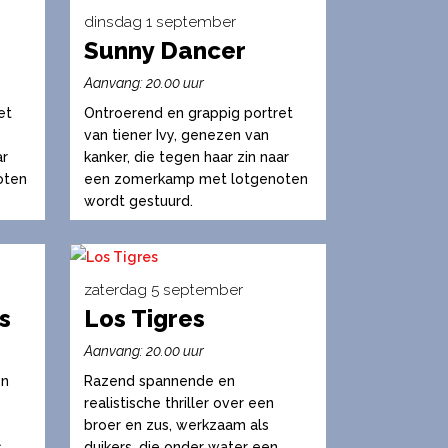
dinsdag 1 september
de
Sunny Dancer
productpagina
Dit
product
Aanvang: 20.00 uur
heeft
et
Ontroerend en grappig portret
meerdere
van tiener Ivy, genezen van
variaties.
ar
kanker, die tegen haar zin naar
oten
een zomerkamp met lotgenoten
Deze
wordt gestuurd.
optie
kan
gekozen
worden
zaterdag 5 september
s
op
Los Tigres
Dit
de
product
Aanvang: 20.00 uur
productpagina
heeft
en
Razend spannende en
meerdere
realistische thriller over een
variaties.
broer en zus, werkzaam als
s
duikers, die onder water een