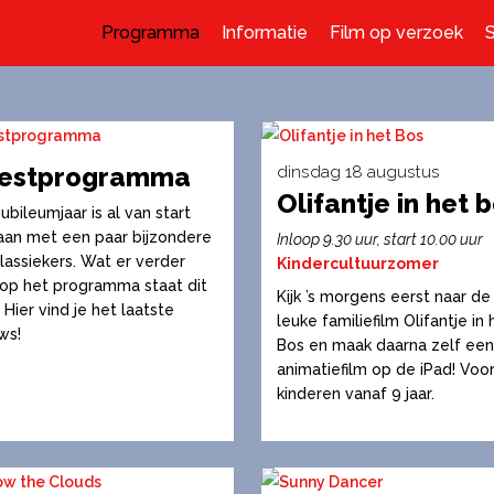
Programma
Informatie
Film op verzoek
estprogramma
dinsdag 18 augustus
Olifantje in het 
Dit
jubileumjaar is al van start
product
an met een paar bijzondere
Inloop 9.30 uur, start 10.00 uur
klassiekers. Wat er verder
heeft
Kindercultuurzomer
op het programma staat dit
meerdere
Kijk ’s morgens eerst naar de
? Hier vind je het laatste
variaties.
leuke familiefilm Olifantje in 
ws!
Bos en maak daarna zelf een
Deze
animatiefilm op de iPad! Voo
optie
kinderen vanaf 9 jaar.
kan
gekozen
worden
op