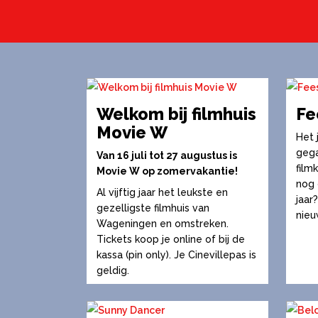
Welkom bij filmhuis
Fe
Movie W
Het 
gega
Van 16 juli tot 27 augustus is
film
Movie W op zomervakantie!
nog 
Al vijftig jaar het leukste en
jaar
gezelligste filmhuis van
nieu
Wageningen en omstreken.
Tickets koop je online of bij de
kassa (pin only). Je Cinevillepas is
geldig.