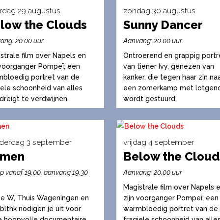
erdag 29 augustus
zondag 30 augustus
de
low the Clouds
Sunny Dancer
productpagina
Dit
ct
product
ang: 20.00 uur
Aanvang: 20.00 uur
heeft
strale film over Napels en
Ontroerend en grappig portr
ere
meerdere
 voorganger Pompeï; een
van tiener Ivy, genezen van
es.
variaties.
bloedig portret van de
kanker, die tegen haar zin na
iele schoonheid van alles
een zomerkamp met lotgen
Deze
dreigt te verdwijnen.
wordt gestuurd.
optie
kan
en
gekozen
n
worden
derdag 3 september
vrijdag 4 september
amen
op
Below the Cloud
Dit
de
ct
product
op vanaf 19.00, aanvang 19.30
Aanvang: 20.00 uur
tpagina
productpagina
heeft
Magistrale film over Napels 
ere
meerdere
e W, Thuis Wageningen en
zijn voorganger Pompeï; een
es.
variaties.
blthk nodigen je uit voor
warmbloedig portret van de
 hoopvolle documentaire
fragiele schoonheid van alle