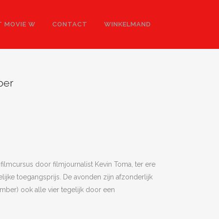
 MOVIE W
CONTACT
WINKELMAND
ber
ilmcursus door filmjournalist Kevin Toma, ter ere
lijke toegangsprijs. De avonden zijn afzonderlijk
mber) ook alle vier tegelijk door een