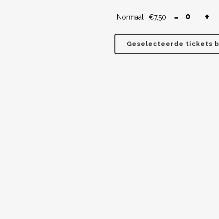
-
+
Normaal
€
7,50
Geselecteerde tickets b