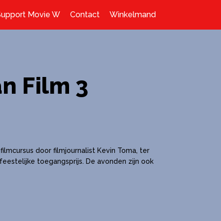
Support Movie W
Contact
Winkelmand
an Film 3
ilmcursus door filmjournalist Kevin Toma, ter
feestelijke toegangsprijs. De avonden zijn ook