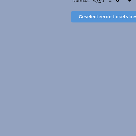
-
+
Normaal
€
7,50
Geselecteerde tickets be