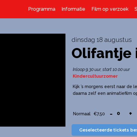
Programma
Informatie
Film op verzoek
dinsdag 18 augustus
Olifantje 
Inloop 9.30 uur, start 10.00 uur
Kindercultuurzomer
Kijk ’s morgens eerst naar de l
daarna zelf een animatiefilm op
-
+
Normaal
€
7,50
Geselecteerde tickets be