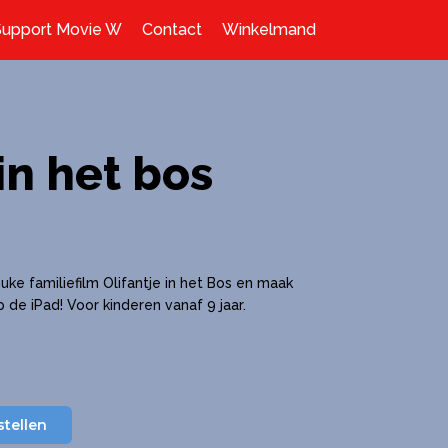
Support Movie W
Contact
Winkelmand
in het bos
euke familiefilm Olifantje in het Bos en maak
 de iPad! Voor kinderen vanaf 9 jaar.
stellen